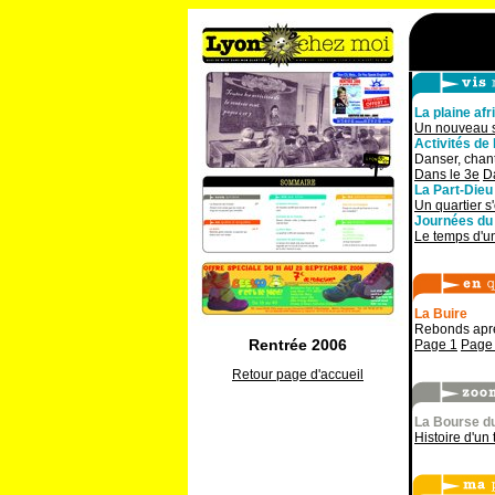
La plaine afr
Un nouveau s
Activités de 
Danser, chant
Dans le 3e
D
La Part-Dieu
Un quartier s
Journées du
Le temps d'un
La Buire
Rebonds aprè
Rentrée 2006
Page 1
Page
Retour page d'accueil
La Bourse du
Histoire d'un