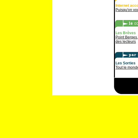
Internet ac
Puisqu'on vou
Les Brèves
Point Berges,
des lecteurs
Les Sorties
Tout le mond