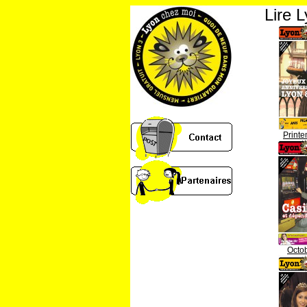
Lire 
Print
Octo