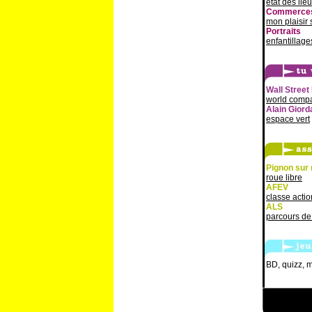
état des lie
Commerce
mon plaisir
Portraits
enfantillage
Wall Street 
world comp
Alain Giord
espace vert
Pignon sur 
roue libre
AFEV
classe actio
ALS
parcours de
BD, quizz, m