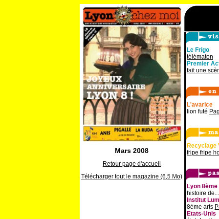
Le Frigo
télématon
Premier Ac
fait une scè
L'avarice
lion futé
Pag
Recyclage
Mars 2008
fripe fripe h
Retour page d'accueil
Télécharger tout le magazine (6,5 Mo)
Lyon 8ème
histoire de..
Institut Lu
8ème arts
P
Etats-Unis