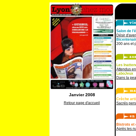
Salon de l'
Désir d'aven
Bicentenair
200 ans et 
Les Inatte
Attendus en
LaboJeux
Dans la pea
Janvier 2008
Crèche art
Retour page d'accueil
Sacrés per
Bistrots et
Après les n